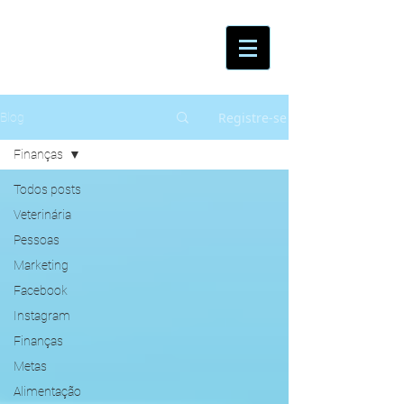
Registre-se
Blog
Finanças
Todos posts
Veterinária
Pessoas
Marketing
Facebook
Instagram
Finanças
Metas
Alimentação